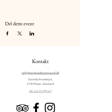
Del dette event
Kontakt
info@jungshovedpraestegaard.dk
Stavreby Strandvej 4,
4720 Præstø - Danmark
Tel: +45 55 999 417