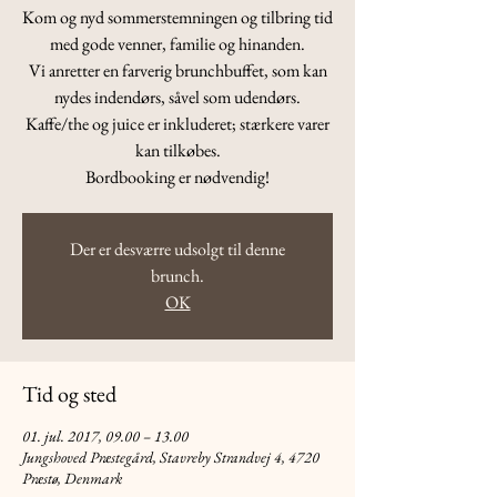
Kom og nyd sommerstemningen og tilbring tid
med gode venner, familie og hinanden.
Vi anretter en farverig brunchbuffet, som kan
nydes indendørs, såvel som udendørs.
Kaffe/the og juice er inkluderet; stærkere varer
kan tilkøbes.
Bordbooking er nødvendig!
Der er desværre udsolgt til denne
brunch.
OK
Tid og sted
01. jul. 2017, 09.00 – 13.00
Jungshoved Præstegård, Stavreby Strandvej 4, 4720
Præstø, Denmark